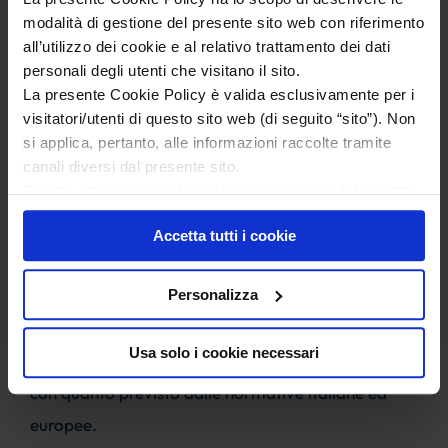
Personalizzazione tramite il
modalità di gestione del presente sito web con riferimento
nostro widget di
all’utilizzo dei cookie e al relativo trattamento dei dati
personali degli utenti che visitano il sito.
accessibilità
La presente Cookie Policy è valida esclusivamente per i
visitatori/utenti di questo sito web (di seguito “sito”). Non
si applica, pertanto, alle informazioni raccolte tramite
Il widget di accessibilità fornito da AccessiWay è
canali diversi dal presente sito.
uno strumento che contribuisce a migliorare
Questo sito utilizza solo cookie tecnici ai fini del corretto
l’accessibilità del sito, rendendolo più fruibile e
funzionamento delle pagine di questo sito, migliorarne la
Accetta tutti i cookie
sicurezza e condurre ricerche e analisi a carattere
compatibile con le principali tecnologie assistive.
aggregato per migliorarne il contenuto.
Personalizza
Attraverso funzionalità personalizzabili, supporta
una navigazione inclusiva per utenti con disabilità
Usa solo i cookie necessari
visive, motorie, cognitive e neurologiche, in linea
con quanto previsto dalle normative italiane ed
europee.