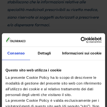
stabiliscono che le informazioni relative alle
specialità medicinali prescrivibili su ricetta medica,
siano riservate ai soggetti autorizzati a prescrivere
e/o dispensare farmaci.
Per ulteriori informazioni sui nostri farmaci vi
invitiamo pertanto a consultare il vostro Medico o
Farmacista di fiducia.
Consenso
Dettagli
Informazioni sui cookie
Questo sito web utilizza i cookie
SALUTE DELLA DONNA
La presente Cookie Policy ha lo scopo di descrivere le
modalità di gestione del presente sito web con riferimento
all’utilizzo dei cookie e al relativo trattamento dei dati
CARDIOMETABOLICA
personali degli utenti che visitano il sito.
La presente Cookie Policy è valida esclusivamente per i
visitatori/utenti di questo sito web (di seguito “sito”). Non