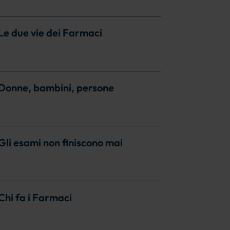
 Le due vie dei Farmaci
– Donne, bambini, persone
 Gli esami non finiscono mai
 Chi fa i Farmaci