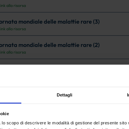
ink alla risorsa
ornata mondiale delle malattie rare (3)
ink alla risorsa
ornata mondiale delle malattie rare (2)
ink alla risorsa
ornata mondiale delle malattie rare (1)
ink alla risorsa
ccines for life
Dettagli
ink alla risorsa
ookie
plasmaderivati, cosa sono?
ink alla risorsa
lo scopo di descrivere le modalità di gestione del presente sito