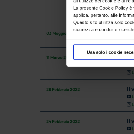
L
all’utilizzo dei cookie e al rel
La presente Cookie Policy è va
L
applica, pertanto, alle inform
L
Questo sito utilizza solo cook
sicurezza e condurre ricerche
Va
03 Maggio 2022
L
Usa solo i cookie nece
Il
11 Marzo 2022
L
L
Il
28 Febbraio 2022
L
L
Il
24 Febbraio 2022
L