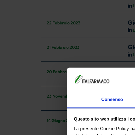
L
Gi
22 Febbraio 2023
L
Gi
21 Febbraio 2023
L
Gi
20 Febbraio 2023
L
Va
23 Novembre 2022
Consenso
L
Questo sito web utilizza i c
I 
14 Giugno 2022
L
La presente Cookie Policy ha 