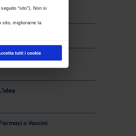
seguito “sito”). Non si
 sito, migliorarne la
ccetta tutti i cookie
Antibiotici
L’idea
 Farmaci o Vaccini