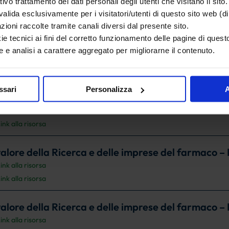
ink alla risorsa
ativo trattamento dei dati personali degli utenti che visitano il sito.
lida esclusivamente per i visitatori/utenti di questo sito web (di 
ink alla risorsa
azioni raccolte tramite canali diversi dal presente sito.
ink alla risorsa
ie tecnici ai fini del corretto funzionamento delle pagine di questo
 e analisi a carattere aggregato per migliorarne il contenuto.
lore della Ricerca e delle imprese del farmaco
ink alla risorsa
ssari
Personalizza
A
 valore della Ricerca e delle imprese del farmaco – 
ink alla risorsa
ink alla risorsa
 valore della Ricerca e delle imprese del farmaco – 
ink alla risorsa
ink alla risorsa
 valore della Ricerca e delle imprese del farmaco –
ink alla risorsa