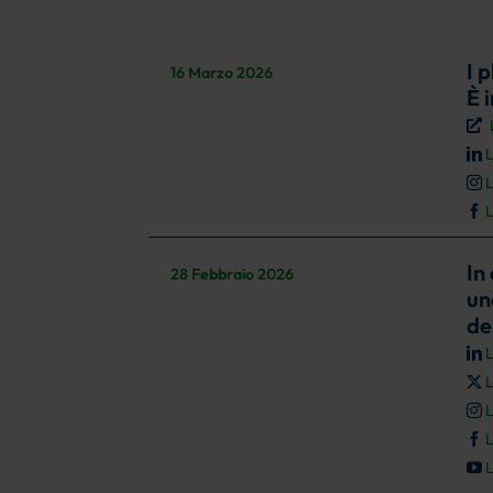
I 
16 Marzo 2026
È 
L
L
L
In
28 Febbraio 2026
un
de
L
L
L
L
L