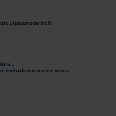
cata ai plasmaderivati
 Rare…
l centro le persone e il valore