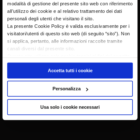
modalità di gestione del presente sito web con riferimento
Fax +39 02 644346 / +39 02 66102753
all’utilizzo dei cookie e al relativo trattamento dei dati
personali degli utenti che visitano il sito.
Direzione, uffici e centro ricerche
La presente Cookie Policy è valida esclusivamente per i
visitatori/utenti di questo sito web (di seguito “sito”). Non
ITALFARMACO S.p.A.
si applica, pertanto, alle informazioni raccolte tramite
Via dei Lavoratori, 54
canali diversi dal presente sito.
20092 Cinisello Balsamo (MI)
Questo sito utilizza solo cookie tecnici ai fini del corretto
Tel. +39 02 64431
funzionamento delle pagine di questo sito, migliorarne la
Accetta tutti i cookie
sicurezza e condurre ricerche e analisi a carattere
Fax +39 02 6424790
aggregato per migliorarne il contenuto.
Personalizza
Contatti
Usa solo i cookie necessari
Lavora con noi