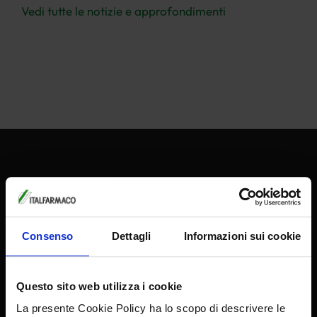
Vedi tutte le notizie e approfondimenti
Sede legale e stabilimento
Consenso
Dettagli
Informazioni sui cookie
ITALFARMACO S.p.A.
Viale Fulvio Testi, 330
Questo sito web utilizza i cookie
20126 Milano
La presente Cookie Policy ha lo scopo di descrivere le
Tel. +39 02 64431